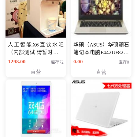
人工智能X6直饮水吧
华硕（ASUS）华硕顽石
（内部测试 请暂时不要
笔记本电脑F442UF8250
购买）
八代独显轻薄办公商务
1298.00
0.00
库存72
库存0
游戏笔记本 火爆推荐
直营
直营