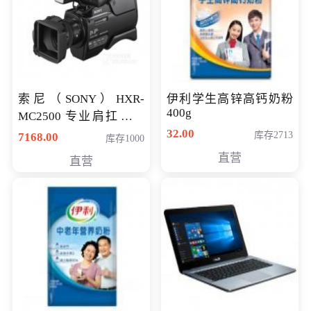
索尼（SONY）HXR-
伊利学生高锌高钙奶粉
400g
MC2500 专业肩扛式存
储卡全高清摄录一体机
32.00
库存2713
7168.00
库存1000
婚庆 直播 团拜会 专业高
直营
直营
清入门级摄像机