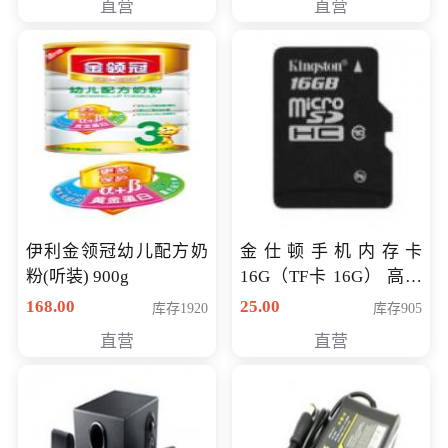
直营
直营
伊利金领冠幼儿配方奶
金仕顿手机内存卡
粉(听装) 900g
16G（TF卡 16G） 高速
卡 CLASS 10
168.00
25.00
库存1920
库存905
直营
直营