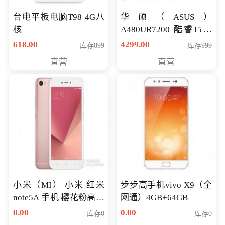
台电平板电脑T98 4G八
华硕（ASUS）
核
A480UR7200 酷睿I5超
薄学生办公游戏独显笔
618.00
4299.00
库存899
库存999
记本电脑 金色 I5-7200
直营
直营
NV930-2G独
小米（MI） 小米 红米
步步高手机vivo X9（全
note5A 手机 樱花粉高配
网通）4GB+64GB
版 全网通(3G+32G)
0.00
0.00
库存0
库存0