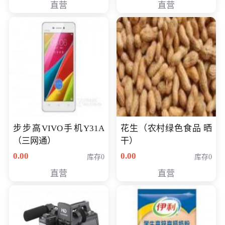
直营
直营
步步高VIVO手机Y31A
花生（农村绿色食品 晒
（三网通）
干）
0.00
0.00
库存0
库存0
直营
直营