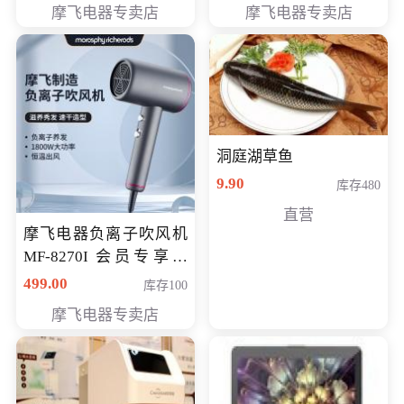
摩飞电器专卖店
摩飞电器专卖店
洞庭湖草鱼
9.90
库存480
直营
摩飞电器负离子吹风机
MF-8270I 会员专享价
369元
499.00
库存100
摩飞电器专卖店