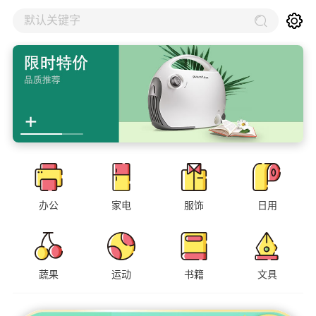
默认关键字
办公
家电
服饰
日用
蔬果
运动
书籍
文具