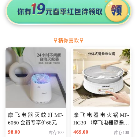
猜你喜欢
摩飞电器灭蚊灯MF-
摩飞电器电火锅MF-
6060 会员专享价68元
HG30 （摩飞电器鸳鸯锅
MF-HG30 ） 会员专享价
98.00
469.00
库存100
库存100