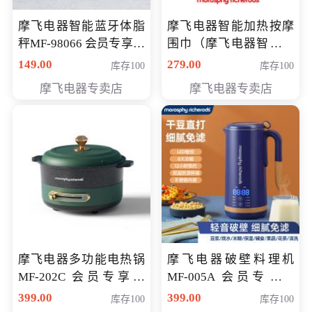
摩飞电器智能蓝牙体脂
摩飞电器智能加热按摩
秤MF-98066 会员专享价
围巾（摩飞电器智能加
98元
热按摩围脖） 会员专享
149.00
279.00
库存100
库存100
价168元
摩飞电器专卖店
摩飞电器专卖店
摩飞电器多功能电热锅
摩飞电器破壁料理机
MF-202C 会员专享价
MF-005A 会员专享价
269元
198元
399.00
399.00
库存100
库存100