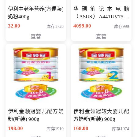
伊利中老年营养(方便装)
华硕笔记本电脑
奶粉400g
（ASUS）A441UV7500
顽石（7代i7-7500U 4G
32.00
4099.00
库存1728
库存999
500G GT920MX 独显）
直营
直营
14英寸
伊利金领冠婴儿配方奶
伊利金领冠较大婴儿配
粉(听装) 900g
方奶粉(听装) 900g
198.00
168.00
库存1910
库存1974